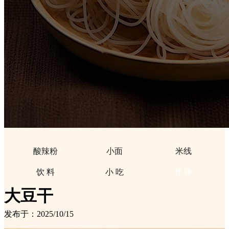
酸辣粉
小面
米线
饮 料
小 吃
炸 串
大豆干
发布于：2025/10/15