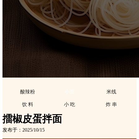
酸辣粉
小面
米线
饮 料
小 吃
炸 串
擂椒皮蛋拌面
发布于：2025/10/15