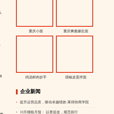
人
重庆小面
重庆爽脆爆肚面
，
8
鸡汤鲜肉抄手
擂椒皮蛋拌面
企业新闻
•
提升运营品质，驱动卓越绩效-莱得快商学院
•
10月稽核月报： 以查促改，规范前行