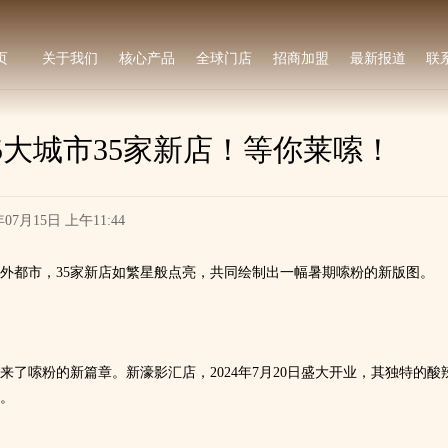
页
关于我们
核心产品
全球门店
招商加盟
最新报道
联
15大城市35家新店！等你莱嗦！
年07月15日 上午11:44
内外都市，35家新店如繁星般点亮，共同绘制出一幅暑期嗦粉的新版图。
了嗦粉的新篇章。新濠影汇店，2024年7月20日盛大开业，其独特的酸
。